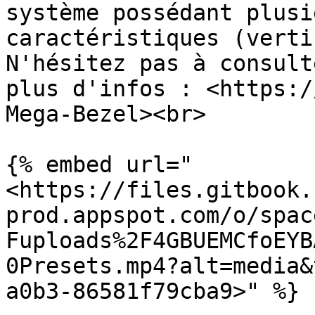
système possédant plusi
caractéristiques (verti
N'hésitez pas à consult
plus d'infos : <https:/
Mega-Bezel><br>

{% embed url="
<https://files.gitbook.
prod.appspot.com/o/spac
Fuploads%2F4GBUEMCfoEYB
0Presets.mp4?alt=media&
a0b3-86581f79cba9>" %}
