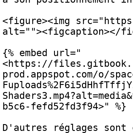
<figure><img src="https
alt=""><figcaption></fi
{% embed url="
<https://files.gitbook.
prod.appspot.com/o/spac
Fuploads%2F6i5dHhfTffjY
Shaders3.mp4?alt=media&
b5c6-fefd52fd3f94>" %}

D'autres réglages sont 