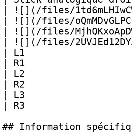
| ![](/files/1td6mLHIwC
| ![](/files/oQmMDvGLPC
| ![](/files/MjhQKxoApD
| ![](/files/2UVJEd12DY
| L1                   
| R1                   
| L2                   
| R2                   
| L3                   
| R3                   
## Information spécifiq