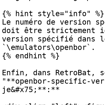
{% hint style="info" %}

Le numéro de version sp
doit être strictement i
version spécifié dans l
`\emulators\openbor`.

{% endhint %}

Enfin, dans RetroBat, s
"**openbor-specific-ver
je&#x75;**:**
