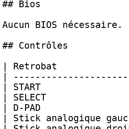
## Bios

Aucun BIOS nécessaire.

## Contrôles

| Retrobat             
| ---------------------
| START                
| SELECT               
| D-PAD                
| Stick analogique gauc
| Stick analogique droi