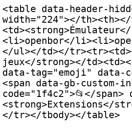
<table data-header-hidd
width="224"></th><th></
<td><strong>Émulateur</
<li>openbor</li><li>ope
</ul></td></tr><tr><td>
jeux</strong></td><td><
data-tag="emoji" data-c
<span data-gb-custom-in
code="1f4c2">📂</span> 
<strong>Extensions</str
</tr></tbody></table>
