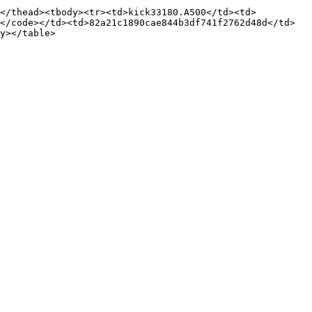
></thead><tbody><tr><td>kick33180.A500</td><td>
</code></td><td>82a21c1890cae844b3df741f2762d48d</td>
y></table>
