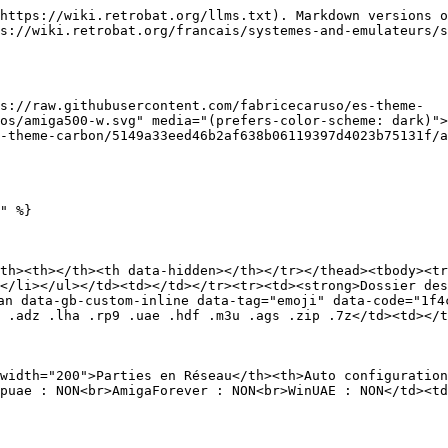
https://wiki.retrobat.org/llms.txt). Markdown versions o
s://wiki.retrobat.org/francais/systemes-and-emulateurs/s
s://raw.githubusercontent.com/fabricecaruso/es-theme-
os/amiga500-w.svg" media="(prefers-color-scheme: dark)">
-theme-carbon/5149a33eed46b2af638b06119397d4023b75131f/
" %}

th><th></th><th data-hidden></th></tr></thead><tbody><tr
</li></ul></td><td></td></tr><tr><td><strong>Dossier des
an data-gb-custom-inline data-tag="emoji" data-code="1f4
 .adz .lha .rp9 .uae .hdf .m3u .ags .zip .7z</td><td></t
width="200">Parties en Réseau</th><th>Auto configuration
puae : NON<br>AmigaForever : NON<br>WinUAE : NON</td><td