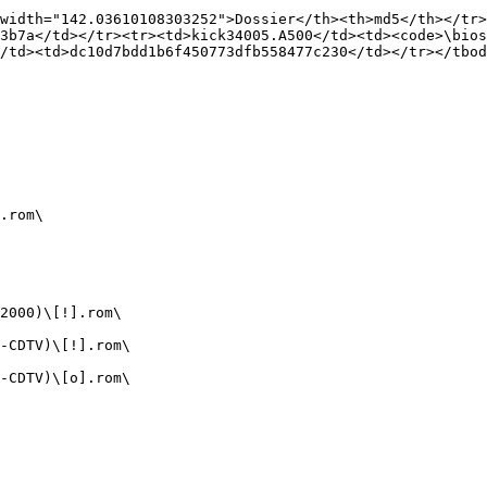
width="142.03610108303252">Dossier</th><th>md5</th></tr
3b7a</td></tr><tr><td>kick34005.A500</td><td><code>\bios
/td><td>dc10d7bdd1b6f450773dfb558477c230</td></tr></tbod
.rom\

2000)\[!].rom\

-CDTV)\[!].rom\

-CDTV)\[o].rom\
