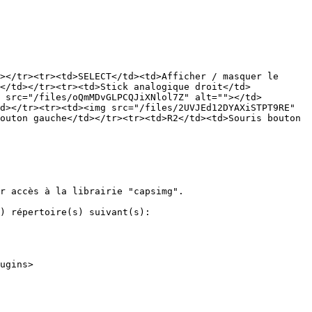
></tr><tr><td>SELECT</td><td>Afficher / masquer le 
</td></tr><tr><td>Stick analogique droit</td>
 src="/files/oQmMDvGLPCQJiXNlol7Z" alt=""></td>
d></tr><tr><td><img src="/files/2UVJEd12DYAXiSTPT9RE" 
outon gauche</td></tr><tr><td>R2</td><td>Souris bouton 
r accès à la librairie "capsimg".

) répertoire(s) suivant(s):

ugins>
