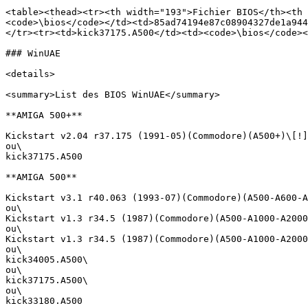
<table><thead><tr><th width="193">Fichier BIOS</th><th 
<code>\bios</code></td><td>85ad74194e87c08904327de1a944
</tr><tr><td>kick37175.A500</td><td><code>\bios</code><
### WinUAE

<details>

<summary>List des BIOS WinUAE</summary>

**AMIGA 500+**

Kickstart v2.04 r37.175 (1991-05)(Commodore)(A500+)\[!]
ou\

kick37175.A500

**AMIGA 500**

Kickstart v3.1 r40.063 (1993-07)(Commodore)(A500-A600-A
ou\

Kickstart v1.3 r34.5 (1987)(Commodore)(A500-A1000-A2000
ou\

Kickstart v1.3 r34.5 (1987)(Commodore)(A500-A1000-A2000
ou\

kick34005.A500\

ou\

kick37175.A500\

ou\

kick33180.A500
