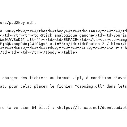
urs/pad2key.md).

a 500</th></tr></thead><tbody><tr><td>START</td><td></td
</td></tr><tr><td>Stick analogique gauche</td><td>Souris
Wm0tVVSuD5" alt=""></td><td>ESPACE</td></tr><tr><td><img
MjhQKxoApDWojCWfSAgs" alt=""></td><td>Bouton 2 / bleu</t
<tr><td>R1</td><td></td></tr><tr><td>L2</td><td>Souris b
/td><td></td></tr></tbody></table>

 charger des fichiers au format .ipf, à condition d'avoi
at, pour cela: placer le fichier "capsimg.dll" dans le(s
re la version 64 bits) : <https://fs-uae.net/download#pl