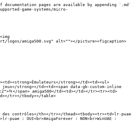
f documentation pages are available by appending `.md` 
upported-game-systems/micro-
<img 
art/logos/amiga500.svg" alt=""></picture><figcaption>
><td><strong>Émulateurs</strong></td><td><ul>
 jeux</strong></td><td><span data-gb-custom-inline 
c2">📂</span> amiga500</td><td></td></tr><tr><td>
d></tr></tbody></table>

 des contrôles</th></tr></thead><tbody><tr><td>lr-puae 
>lr-puae : OUI<br>AmigaForever : NON<br>WinUAE : 