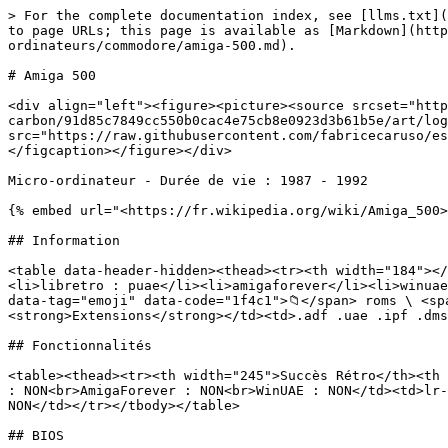
> For the complete documentation index, see [llms.txt](
to page URLs; this page is available as [Markdown](http
ordinateurs/commodore/amiga-500.md).

# Amiga 500

<div align="left"><figure><picture><source srcset="http
carbon/91d85c7849cc550b0cac4e75cb8e0923d3b61b5e/art/log
src="https://raw.githubusercontent.com/fabricecaruso/es
</figcaption></figure></div>

Micro-ordinateur - Durée de vie : 1987 - 1992

{% embed url="<https://fr.wikipedia.org/wiki/Amiga_500>
## Information

<table data-header-hidden><thead><tr><th width="184"></
<li>libretro : puae</li><li>amigaforever</li><li>winuae
data-tag="emoji" data-code="1f4c1">📁</span> roms \ <sp
<strong>Extensions</strong></td><td>.adf .uae .ipf .dms
## Fonctionnalités

<table><thead><tr><th width="245">Succès Rétro</th><th 
: NON<br>AmigaForever : NON<br>WinUAE : NON</td><td>lr-
NON</td></tr></tbody></table>

## BIOS
