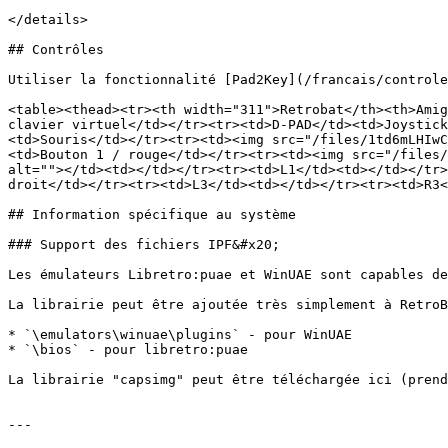
</details>

## Contrôles

Utiliser la fonctionnalité [Pad2Key](/francais/controle
<table><thead><tr><th width="311">Retrobat</th><th>Amig
clavier virtuel</td></tr><tr><td>D-PAD</td><td>Joystick
<td>Souris</td></tr><tr><td><img src="/files/1td6mLHIwC
<td>Bouton 1 / rouge</td></tr><tr><td><img src="/files/
alt=""></td><td></td></tr><tr><td>L1</td><td></td></tr>
droit</td></tr><tr><td>L3</td><td></td></tr><tr><td>R3<
## Information spécifique au système

### Support des fichiers IPF&#x20;

Les émulateurs Libretro:puae et WinUAE sont capables de
La librairie peut être ajoutée très simplement à RetroB
* `\emulators\winuae\plugins` - pour WinUAE

* `\bios` - pour libretro:puae

La librairie "capsimg" peut être téléchargée ici (prend
---
