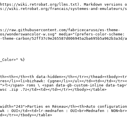
https://wiki.retrobat.org/llms.txt). Markdown versions o
s://wiki.retrobat.org/francais/systemes-and-emulateurs/s
s://raw.githubusercontent.com/fabricecaruso/es-theme-
os/wonderswancolor-w.svg" media="(prefers-color-scheme: 
-theme-carbon/52ff37c9e265587d006945a2ba695b5a962b3a3d/a
_Color>" %}

th><th></th><th data-hidden></th></tr></thead><tbody><tr
res</li><li>bizhawk: Cygne</li></ul></td><td></td></tr><
">📁</span> roms \ <span data-gb-custom-inline data-tag=
wsc .zip .7z</td><td></td></tr></tbody></table>

width="243">Parties en Réseau</th><th>Auto configuration
wk : OUI</td><td>lr-mednafen : OUI<br>Mednafen : NON<br>
d></tr></tbody></table>
