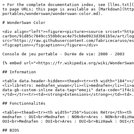
> For the complete documentation index, see [llms.txt](
to page URLs; this page is available as [Markdown](http
portables/wonderswan/wonderswan-color.md).

# WonderSwan Color

<div align="left"><figure><picture><source srcset="http
carbon/91d85c7849cc550b0cac4e75cb8e0923d3b61b5e/art/log
src="https://raw.githubusercontent.com/fabricecaruso/es
<figcaption></figcaption></figure></div>

Console de jeu portable - Durée de vie: 2000 - 2003

{% embed url="<https://fr.wikipedia.org/wiki/WonderSwan
## Information

<table data-header-hidden><thead><tr><th width="184"></
<li>libretro: mednafen_wswan</li><li>mednafen</li><li>a
data-gb-custom-inline data-tag="emoji" data-code="1f4c1
</td></tr><tr><td><strong>Extensions</strong></td><td>.
## Fonctionnalités

<table><thead><tr><th width="256">Succès Rétro</th><th 
mednafen : OUI<br>Mednafen : NON<br>Ares : NON<br>BizHa
OUI<br>Mednafen : OUI<br>Ares : OUI<br>BizHawk : OUI</t
## BIOS
