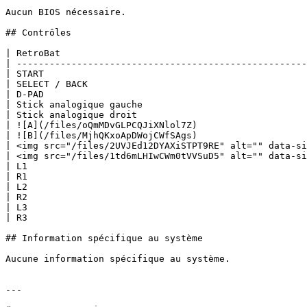
Aucun BIOS nécessaire.

## Contrôles

| RetroBat                                             
| -----------------------------------------------------
| START                                                
| SELECT / BACK                                        
| D-PAD                                                
| Stick analogique gauche                              
| Stick analogique droit                               
| ![A](/files/oQmMDvGLPCQJiXNlol7Z)                    
| ![B](/files/MjhQKxoApDWojCWfSAgs)                    
| <img src="/files/2UVJEd12DYAXiSTPT9RE" alt="" data-si
| <img src="/files/1td6mLHIwCWm0tVVSuD5" alt="" data-si
| L1                                                   
| R1                                                   
| L2                                                   
| R2                                                   
| L3                                                   
| R3                                                   
## Information spécifique au système

Aucune information spécifique au système.

---
