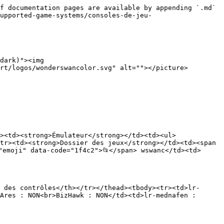
f documentation pages are available by appending `.md` 
upported-game-systems/consoles-de-jeu-
dark)"><img 
rt/logos/wonderswancolor.svg" alt=""></picture>
><td><strong>Émulateur</strong></td><td><ul>
tr><td><strong>Dossier des jeux</strong></td><td><span 
"emoji" data-code="1f4c2">📂</span> wswanc</td><td>
 des contrôles</th></tr></thead><tbody><tr><td>lr-
Ares : NON<br>BizHawk : NON</td><td>lr-mednafen : 