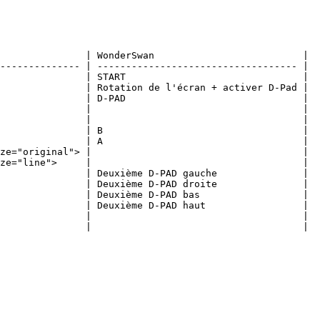
               | WonderSwan                          |

-------------- | ----------------------------------- |

               | START                               |

               | Rotation de l'écran + activer D-Pad |

               | D-PAD                               |

               |                                     |

               |                                     |

               | B                                   |

               | A                                   |

ze="original"> |                                     |

ze="line">     |                                     |

               | Deuxième D-PAD gauche               |

               | Deuxième D-PAD droite               |

               | Deuxième D-PAD bas                  |

               | Deuxième D-PAD haut                 |

               |                                     |

               |                                     |
