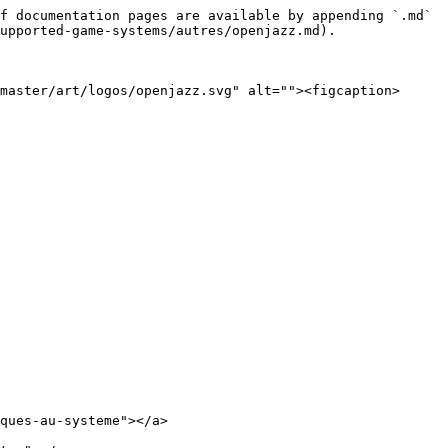
f documentation pages are available by appending `.md` 
upported-game-systems/autres/openjazz.md).

master/art/logos/openjazz.svg" alt=""><figcaption>
ques-au-systeme"></a>
