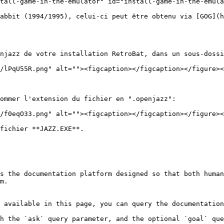
tall-game-in-the-emulator" id="install-game-in-the-emula
abbit (1994/1995), celui-ci peut être obtenu via [GOG](h
njazz de votre installation RetroBat, dans un sous-dossi
/lPqU55R.png" alt=""><figcaption></figcaption></figure><
ommer l'extension du fichier en ".openjazz":

/f0eqO33.png" alt=""><figcaption></figcaption></figure><
fichier **JAZZ.EXE**.

s the documentation platform designed so that both human
m.

 available in this page, you can query the documentation
h the `ask` query parameter, and the optional `goal` que