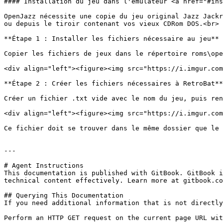
#### Installation du jeu dans l'émulateur <a href="#ins
OpenJazz nécessite une copie du jeu original Jazz Jackr
ou depuis le tiroir contenant vos vieux CDRom DOS.<br>

**Étape 1 : Installer les fichiers nécessaire au jeu**

Copier les fichiers de jeux dans le répertoire roms\ope
<div align="left"><figure><img src="https://i.imgur.com
**Étape 2 : Créer les fichiers nécessaires à RetroBat**

Créer un fichier .txt vide avec le nom du jeu, puis ren
<div align="left"><figure><img src="https://i.imgur.com
Ce fichier doit se trouver dans le même dossier que le 
---

# Agent Instructions

This documentation is published with GitBook. GitBook i
technical content effectively. Learn more at gitbook.co
## Querying This Documentation

If you need additional information that is not directly
Perform an HTTP GET request on the current page URL wit