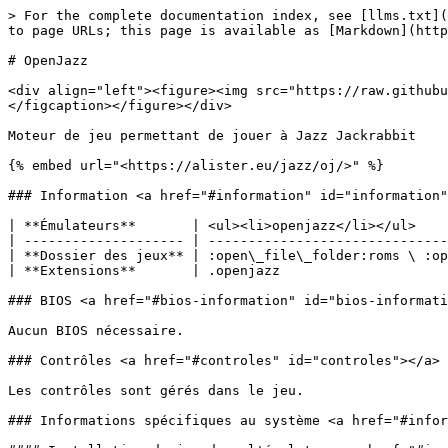
> For the complete documentation index, see [llms.txt](
to page URLs; this page is available as [Markdown](http
# OpenJazz

<div align="left"><figure><img src="https://raw.githubu
</figcaption></figure></div>

Moteur de jeu permettant de jouer à Jazz Jackrabbit

{% embed url="<https://alister.eu/jazz/oj/>" %}

### Information <a href="#information" id="information"
| **Émulateurs**       | <ul><li>openjazz</li></ul>    
| -------------------- | ------------------------------
| **Dossier des jeux** | :open\_file\_folder:roms \ :ope
| **Extensions**       | .openjazz                     
### BIOS <a href="#bios-information" id="bios-informati
Aucun BIOS nécessaire.

### Contrôles <a href="#controles" id="controles"></a>

Les contrôles sont gérés dans le jeu.

### Informations spécifiques au système <a href="#infor