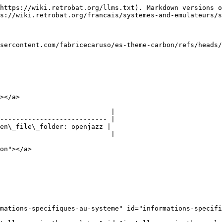
https://wiki.retrobat.org/llms.txt). Markdown versions o
s://wiki.retrobat.org/francais/systemes-and-emulateurs/s
sercontent.com/fabricecaruso/es-theme-carbon/refs/heads/
></a>

                            |

--------------------------- |

n\_file\_folder: openjazz​ |

                            |

on"></a>

mations-specifiques-au-systeme" id="informations-specifi