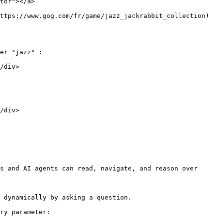
tor"></a>

ttps://www.gog.com/fr/game/jazz_jackrabbit_collection) 
er "jazz" :

/div>

/div>

s and AI agents can read, navigate, and reason over 
 dynamically by asking a question.

ry parameter:
