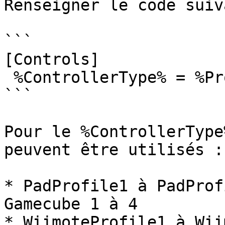
Renseigner le code suiv
```

[Controls]

 %ControllerType% = %ProfileName%

```

Pour le %ControllerType
peuvent être utilisés :

* PadProfile1 à PadProf
Gamecube 1 à 4

* WiimoteProfile1 à Wii