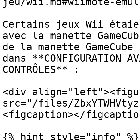
jeu/wii.md#wiimote-emule
Certains jeux Wii étaie
avec la manette GameCub
de la manette GameCube 
dans **CONFIGURATION AV
CONTRÔLES** :

<div align="left"><figu
src="/files/ZbxYTWHVtyz
<figcaption></figcaptio
{% hint style="info" %}
