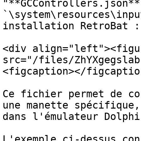
"**GCControllers.json**
`\system\resources\inpu
installation RetroBat :

<div align="left"><figu
src="/files/ZhYXgegslab
<figcaption></figcaptio
Ce fichier permet de co
une manette spécifique,
dans l'émulateur Dolphin
L'exemple ci-dessus con